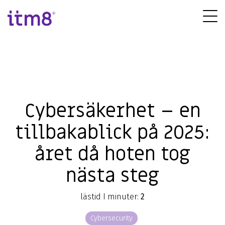
Gå
direkte
Tog
til
Me
indhold
Cybersäkerhet – en
tillbakablick på 2025:
året då hoten tog
nästa steg
lästid I minuter:
2
Cybersecurity