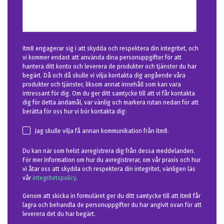
itm8 engagerar sig i att skydda och respektera din integritet, och
vi kommer endast att använda dina personuppgifter för att
hantera ditt konto och leverera de produkter och tjänster du har
begärt. Då och då skulle vi vilja kontakta dig angående våra
produkter och tjänster, liksom annat innehåll som kan vara
intressant för dig. Om du ger ditt samtycke till att vi får kontakta
dig för detta ändamål, var vänlig och markera rutan nedan för att
berätta för oss hur vi bör kontakta dig:
Jag skulle vilja få annan kommunikation från itm8.
Du kan när som helst avregistrera dig från dessa meddelanden.
För mer information om hur du avregistrerar, om vår praxis och hur
vi åtar oss att skydda och respektera din integritet, vänligen läs
vår
integritetspolicy
.
Genom att skicka in formuläret ger du ditt samtycke till att itm8 får
lagra och behandla de personuppgifter du har angivit ovan för att
leverera det du har begärt.