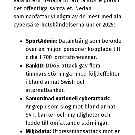
vara intern IT-fråga till att ta större plats i
det offentliga samtalet. Nedan
sammanfattar vi några av de mest mediala
cybersäkerhetshändelserna under 2025:
SportAdmin:
Dataintrång som berörde
över en miljon personer kopplade till
cirka 1 700 idrottsföreningar.
BankID:
DDoS-attack gav flera
timmars störningar med följdeffekter
i bland annat Swish och
internetbanker.
Samordnad nationell cyberattack:
Angrepp som slog mot bland annat
SVT, banker och myndigheter och
ledde till omfattande störningar.
Miljödata:
Utpressningsattack mot en