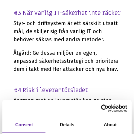
#3 När vanlig IT-säkerhet inte räcker
Styr- och driftsystem är ett särskilt utsatt
mål, de skiljer sig från vanlig IT och
behöver säkras med andra metoder.
Åtgärd: Ge dessa miljöer en egen,
anpassad säkerhetsstrategi och prioritera
dem i takt med fler attacker och nya krav.
#4 Risk i leverantörsledet
Angrepp mot en leverantör kan ge stor
spridning och samtidigt pressa flera
organisationer.
Consent
Details
About
Åtgärd: Förhåll er aktivt till de nya kraven