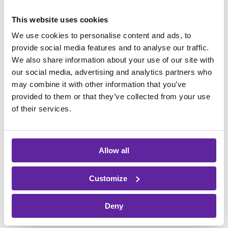
och bygg ett arbetssätt som klarar
This website uses cookies
balansgången mellan samarbete och
kontrollerat förtroende.
We use cookies to personalise content and ads, to
provide social media features and to analyse our traffic.
We also share information about your use of our site with
#5 När åtkomstkontrollen faller
our social media, advertising and analytics partners who
may combine it with other information that you’ve
De flesta ransomware-incidenter börjar
provided to them or that they’ve collected from your use
med phishing och
of their services.
multifaktorautentisering är i dag relativt
enkel att kringgå.
Allow all
Åtgärd: Stärk identitets och
åtkomstsäkerheten, särskilt för konton
Customize
med hög behörighet. Inför enhetsbundna
passnycklar (FIDO2) och säkerställ att
Deny
enheter hanteras och uppfyller era krav.