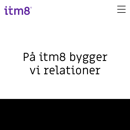
Gå
direkte
Tog
til
Me
indhold
På itm8 bygger
vi relationer