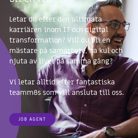
Letar du efter den ultimata
karriären inom IT och digital
transformation? Vill du bli en
mästare på samarbete, ha kul och
njuta av livet på samma gång?
Vi letar alltid efter fantastiska
teamm8s som vill ansluta till oss.
JOB AGENT