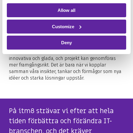
Allow all
En inkluderande arbetsplats
Vår vision är att bli den mest attraktiva
Customize
arbetsplatsen för ambitiösa IT-personer.
Deny
Vi är mästare på samarbete. Stora saker händer när
vi arbetar tillsammans. När vi samarbetar är vi mer
innovativa och glada, och projekt kan genomföras
mer framgångsrikt. Det är bara när vi kopplar
samman våra insikter, tankar och förmågor som nya
idéer och starka lösningar uppstår.
På itm8 strävar vi efter att hela
tiden förbättra och förändra IT-
branschen, och det kräver