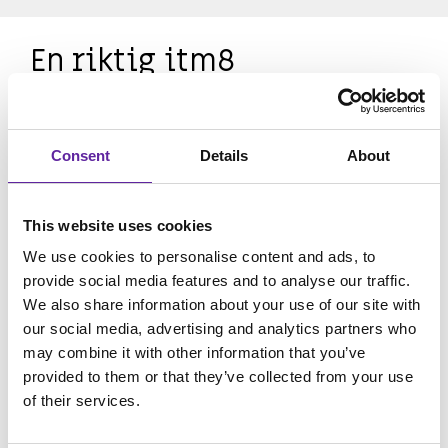
En riktig itm8
Vi är mer än 1700 anställda som tillsammans skapar
en dynamisk och inspirerande arbetsplats, där vi alla
är itm8s och dedikerade team8s som strävar efter
Consent
Details
About
att göra skillnad. Vår kultur präglas av en platt
struktur, öppenhet och en informell ton, där alla har
en röst och där vi värdesätter och firar våra
This website uses cookies
framgångar tillsammans. Vi investerar i våra
anställdas utveckling och välbefinnande, och
We use cookies to personalise content and ads, to
erbjuder en mängd möjligheter för professionell och
provide social media features and to analyse our traffic.
personlig tillväxt.
We also share information about your use of our site with
our social media, advertising and analytics partners who
På itm8 drivs vi av en passion för teknik och en
may combine it with other information that you’ve
ambition om att skapa innovativa lösningar som gör
provided to them or that they’ve collected from your use
en verklig skillnad för våra kunder och samhället i
of their services.
stort. Vi är stolta över att vara en del av itm8, och vi
ser fram emot att välkomna dig.