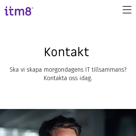
Gå
direkte
Tog
til
Me
indhold
Kontakt
Ska vi skapa morgondagens IT tillsammans?
Kontakta oss idag.