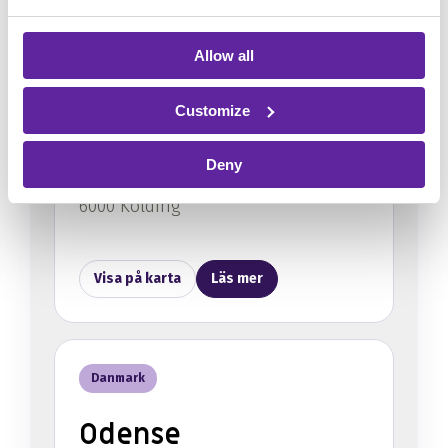
Allow all
Danmark
Customize
Kolding
Deny
Kolding Åpark 8, 5. sal
6000 Kolding
Visa på karta
Läs mer
Danmark
Odense