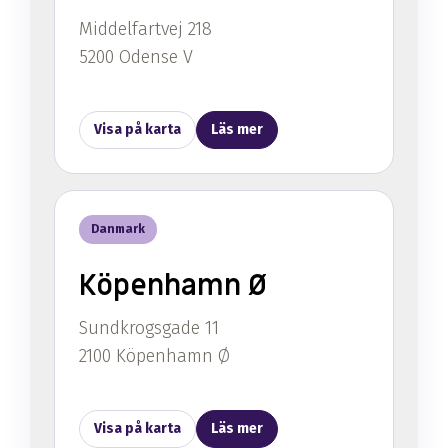
Middelfartvej 218
5200 Odense V
Visa på karta
Läs mer
Danmark
Köpenhamn Ø
Sundkrogsgade 11
2100 Köpenhamn Ø
Visa på karta
Läs mer