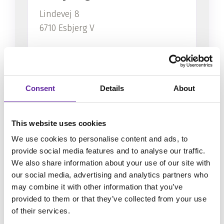
Lindevej 8
6710 Esbjerg V
Visa på karta
Läs mer
Consent
Details
About
Danmark
This website uses cookies
Herning
We use cookies to personalise content and ads, to
provide social media features and to analyse our traffic.
Dalgas Plads 7B, 1. sal
We also share information about your use of our site with
our social media, advertising and analytics partners who
7400 Herning
may combine it with other information that you’ve
provided to them or that they’ve collected from your use
of their services.
Visa på karta
Läs mer