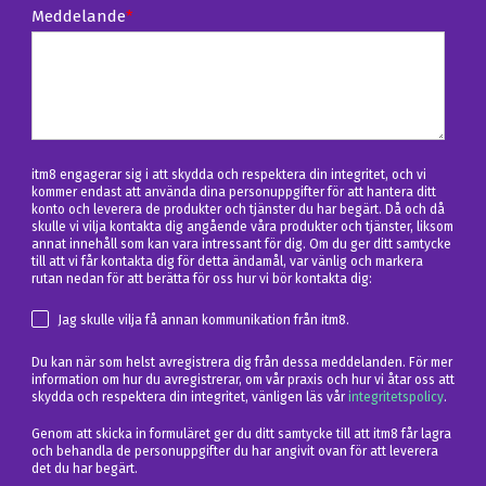
Meddelande
*
itm8 engagerar sig i att skydda och respektera din integritet, och vi
kommer endast att använda dina personuppgifter för att hantera ditt
konto och leverera de produkter och tjänster du har begärt. Då och då
skulle vi vilja kontakta dig angående våra produkter och tjänster, liksom
annat innehåll som kan vara intressant för dig. Om du ger ditt samtycke
till att vi får kontakta dig för detta ändamål, var vänlig och markera
rutan nedan för att berätta för oss hur vi bör kontakta dig:
Jag skulle vilja få annan kommunikation från itm8.
Du kan när som helst avregistrera dig från dessa meddelanden. För mer
information om hur du avregistrerar, om vår praxis och hur vi åtar oss att
skydda och respektera din integritet, vänligen läs vår
integritetspolicy
.
Genom att skicka in formuläret ger du ditt samtycke till att itm8 får lagra
och behandla de personuppgifter du har angivit ovan för att leverera
det du har begärt.