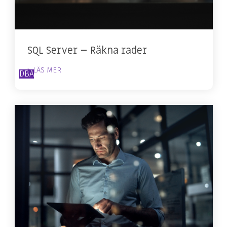
SQL Server – Räkna rader
> LÄS MER
DBA