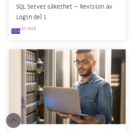
SQL Server säkerhet – Revision av
Login del 1
> LÄS MER
DBA
Return
to
Top