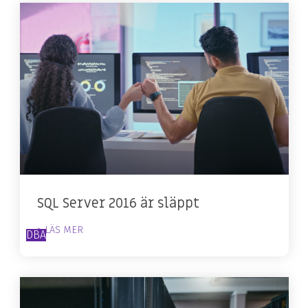
SQL Server 2016 är släppt
> LÄS MER
DBA