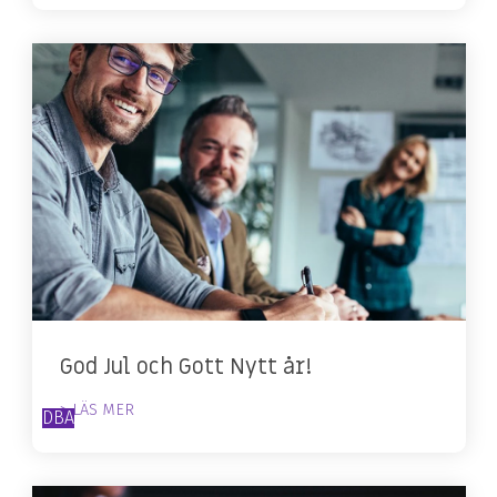
God Jul och Gott Nytt år!
> LÄS MER
DBA