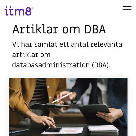
Gå
direkte
Tog
til
Me
indhold
Artiklar om DBA
Vi har samlat ett antal relevanta
artiklar om
databasadministration (DBA).