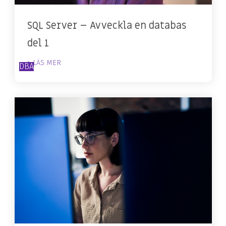
SQL Server – Avveckla en databas
del 1
> LÄS MER
DBA