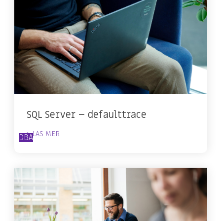
SQL Server – defaulttrace
> LÄS MER
DBA