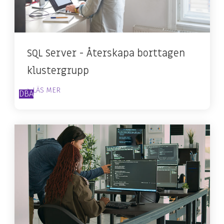
SQL Server - Återskapa borttagen
klustergrupp
> LÄS MER
DBA