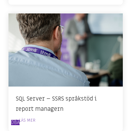
SQL Server – SSRS språkstöd i
report managern
> LÄS MER
DBA