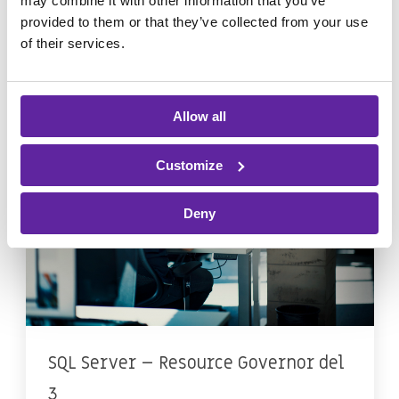
may combine it with other information that you’ve
MaxTokenSize
provided to them or that they’ve collected from your use
> LÄS MER
of their services.
DBA
Allow all
Customize
Deny
SQL Server – Resource Governor del
3