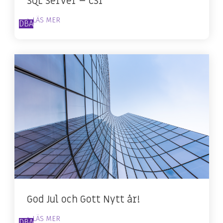
SQL Server – CSI
> LÄS MER
DBA
God Jul och Gott Nytt år!
> LÄS MER
DBA