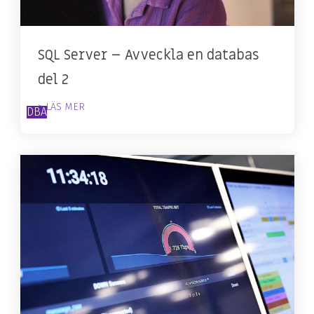
SQL Server – Avveckla en databas
del 2
> LÄS MER
DBA