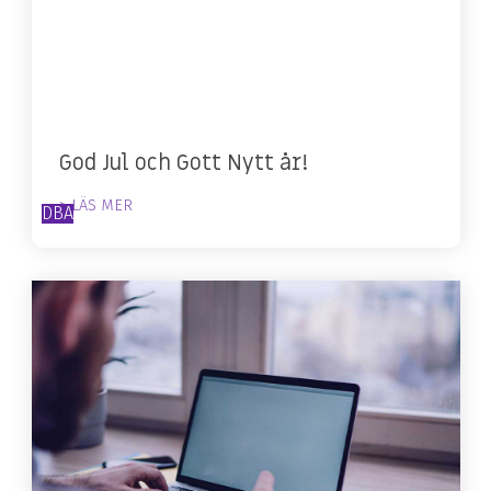
God Jul och Gott Nytt år!
> LÄS MER
DBA