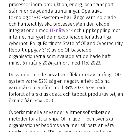
processer inom produktion, energi, och transport
står inför betydande utmaningar. Operativa
teknologier - OT-system – har länge varit isolerade
och hanterat fysiska processer. Men den ökade
integrationen med
IT-nätverk
och uppkoppling mot
internet har gjort dem exponerade för allvarliga
cyberhot. Enligt Fortinets State of OT and Cyberecurity
Report uppgav 31% av de OT-baserade
organisationerna som svarade att de hade haft
minst 6 intrång 2024 jämfört med 11% 2023.
Dessutom blir de negativa effekterna av intrång i OT-
system värre. 52% såg en negativ effekt på sina
varumärken jämfört med 34% 2023. 43% hade
förlorat affärskritisk data och tappat produktivitet, en
ökning från 34% 2023.
Cyberkriminella använder alltmer sofistikerade
metoder för att angripa OT-miljöer – och svenska
organisationer bedöms vara mer sårbara än våra
nordiska grannar. 71% av svenska verksamheter