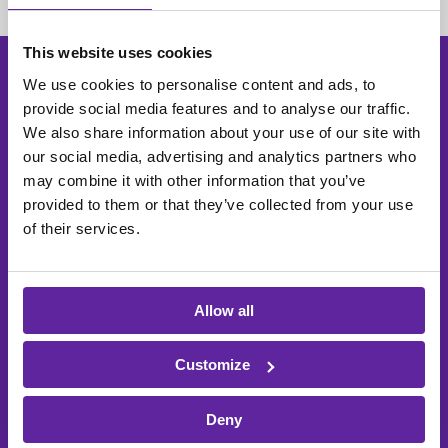
This website uses cookies
We use cookies to personalise content and ads, to
Så här skapar du en säker
provide social media features and to analyse our traffic.
We also share information about your use of our site with
OT-miljö
our social media, advertising and analytics partners who
may combine it with other information that you’ve
#1
provided to them or that they’ve collected from your use
of their services.
Segmentera nätverken
Isolera dina OT-system från IT-nätverk och skapa
olika säkerhetszoner för att begränsa spridningen av
Allow all
attacker och skydda känsliga system.
Customize
#2
Deny
Implementera åtkomstkontroll