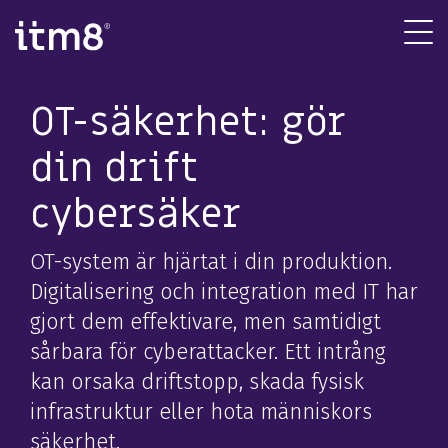
Gå
direkte
Tog
til
Me
indhold
IT-infrastruktur
Systemutveckling
Cybersäker
OT-säkerhet: gör
Publika molnet
Automatisering
Identity Access Management
din drift
Molnmigrering och förändring
Datalager
Moln- och nätverkssäkerhet
cybersäker
Nätverk och kommunikation
Webbutveckling
Övervakning av IT-säkerhet
IT-licenser
Utvecklingsteam
OT-säkerhet
OT-system är hjärtat i din produktion.
Digital workplace
Business Intelligence
Digitalisering och integration med IT har
gjort dem effektivare, men samtidigt
Managed tjänster
sårbara för cyberattacker. Ett intrång
Applikationstjänster
kan orsaka driftstopp, skada fysisk
IT-rådgivning
Databaseadministration
infrastruktur eller hota människors
Digital arbe
säkerhet.
IT-projektledning
Databasdrift