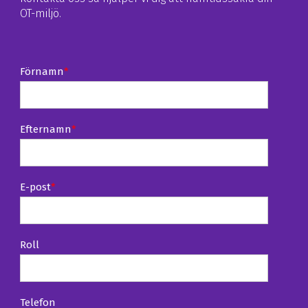
OT-miljö.
Förnamn
*
Efternamn
*
E-post
*
Roll
Telefon