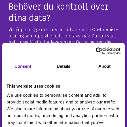
Behöver du kontroll över
dina data?
Vi hjälper dig gärna med att utveckla en On-Premise-
lösning som uppfyller ditt företags krav. Du kan vara
helt trygg. Vi står för leveransen. Och vi hjälper dig
gärna med allt, från konstruktion och
implementering till support. Våra lösningar baserar
sig uteslutande på hårdvara och programvara som vi
Consent
Details
About
själva använder i vårt datacenter.
#1
This website uses cookies
Outsourcing av din Oracle
We use cookies to personalise content and ads, to
databasplattform
provide social media features and to analyse our traffic.
We also share information about your use of our site with
itm8 är Sveriges mest specialiserade Oracle Partner
our social media, advertising and analytics partners who
med många utmärkelser inom kategorin ”Partner of
may combine it with other information that you’ve
the Year”, både för databas och molntjänster