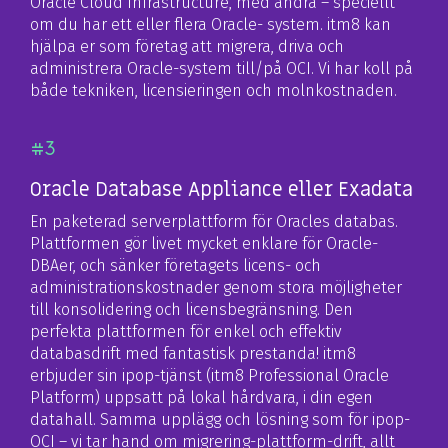
Oracle Cloud Infrastructure, med andra – speciellt
om du har ett eller flera Oracle- system. itm8 kan
hjälpa er som företag att migrera, driva och
administrera Oracle-system till/på OCI. Vi har koll på
både tekniken, licensieringen och molnkostnaden.
#3
Oracle Database Appliance eller Exadata
En paketerad serverplattform för Oracles databas.
Plattformen gör livet mycket enklare för Oracle-
DBAer, och sänker företagets licens- och
administrationskostnader genom stora möjligheter
till konsolidering och licensbegränsning. Den
perfekta plattformen för enkel och effektiv
databasdrift med fantastisk prestanda! itm8
erbjuder sin ipop-tjänst (itm8 Professional Oracle
Platform) uppsatt på lokal hårdvara, i din egen
datahall. Samma upplägg och lösning som för ipop-
OCI – vi tar hand om migrering-plattform-drift, allt