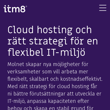
Gå
direkte
Tog
til
Me
indhold
IT-infrastruktur
Systemutveckling
Cybersäker
Cloud hosting och
Publika molnet
Automatisering
Identity Access Management
rätt strategi för en
Molnmigrering och förändring
Datalager
Moln- och nätverkssäkerhet
flexibel IT-miljö
Nätverk och kommunikation
Webbutveckling
Övervakning av IT-säkerhet
IT-licenser
Utvecklingsteam
OT-säkerhet
Molnet skapar nya möjligheter för
Digital workplace
Business Intelligence
verksamheter som vill arbeta mer
flexibelt, skalbart och kostnadseffektivt.
Managed tjänster
Med rätt strategi för cloud hosting får
Applikationstjänster
ni bättre förutsättningar att utveckla er
IT-rådgivning
Databaseadministration
IT-miljö, anpassa kapaciteten efter
Digital arbe
behov och skapa en stabil grund för
IT-projektledning
Databasdrift