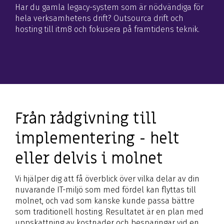
Har du gamla legacy-system som är nödvändiga för
hela verksamhetens drift? Outsourca drift och
hosting till itm8 och fokusera på framtidens teknik.
Från rådgivning till
implementering - helt
eller delvis i molnet
Vi hjälper dig att få överblick över vilka delar av din
nuvarande IT-miljö som med fördel kan flyttas till
molnet, och vad som kanske kunde passa bättre
som traditionell hosting. Resultatet är en plan med
uppskattning av kostnader och besparingar vid en