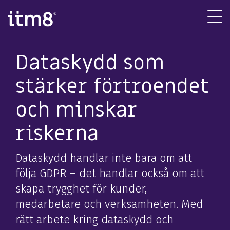
Gå
direkte
Tog
til
Me
indhold
Dataskydd som
stärker förtroendet
och minskar
riskerna
Dataskydd handlar inte bara om att
följa GDPR – det handlar också om att
skapa trygghet för kunder,
medarbetare och verksamheten. Med
rätt arbete kring dataskydd och