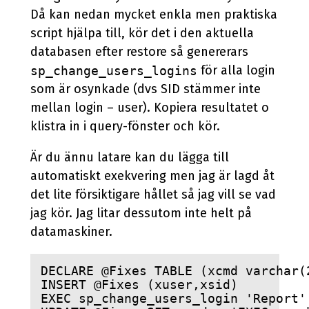
Då kan nedan mycket enkla men praktiska
script hjälpa till, kör det i den aktuella
databasen efter restore så genererars
för alla login
sp_change_users_logins
som är osynkade (dvs SID stämmer inte
mellan login – user). Kopiera resultatet o
klistra in i query-fönster och kör.
Är du ännu latare kan du lägga till
automatiskt exekvering men jag är lagd åt
det lite försiktigare hållet så jag vill se vad
jag kör. Jag litar dessutom inte helt på
datamaskiner.
DECLARE @Fixes TABLE (xcmd varchar(
INSERT @Fixes (xuser,xsid)
EXEC sp_change_users_login 'Report'