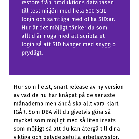
restore från produktions databasen
Processutveckling
till test miljön med hela 500 SQL
login och samtliga med olika SID:ar.
Förändringsledning
Hur är det möjligt tänker du som
IT Governance
alltid är noga med att scripta ut
IT förstudie
login så att SID hänger med snygg o
prydligt.
Dataskydd och GDPR
GRC
Hur som helst, snart release av ny version
av vad de nu har knåpat på de senaste
månaderna men ändå ska allt vara klart
IGÅR. Som DBA vill du givetvis göra så
mycket som möjligt med så liten insats
som möjligt så att du kan återgå till dina
viktiga och betydelsefulla arbetssysslor.