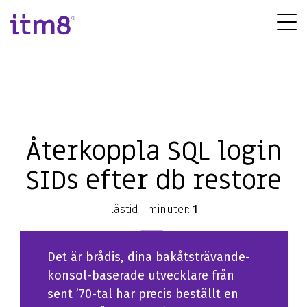
Gå
direkte
Tog
til
Me
indhold
IT-infrastruktur
Publika molnet
Molnmigrering och förändring
Återkoppla SQL login
Nätverk och kommunikation
SIDs efter db restore
IT-licenser
Digital workplace
lästid I minuter:
1
Managed tjänster
DBA
Det är brådis, dina bakåtsträvande-
IT-rådgivning
konsol-baserade utvecklare från
sent ’70-tal har precis beställt en
IT-projektledning