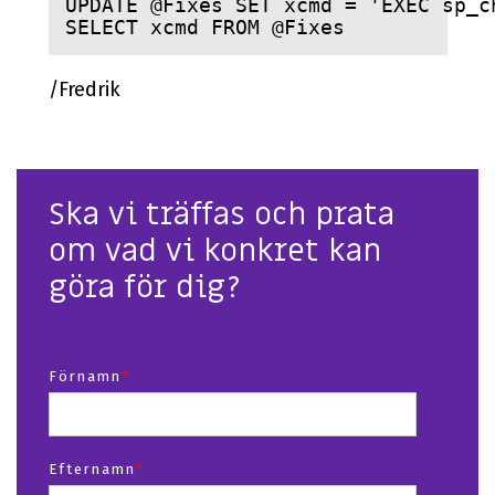
UPDATE @Fixes SET xcmd = 'EXEC sp_c
SELECT xcmd FROM @Fixes
/Fredrik
Ska vi träffas och prata
om vad vi konkret kan
göra för dig?
Förnamn
*
Efternamn
*