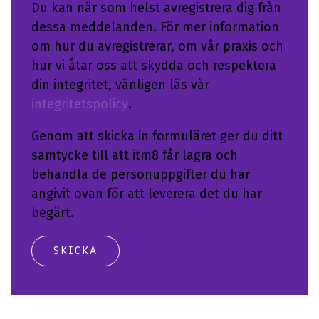
Du kan när som helst avregistrera dig från
dessa meddelanden. För mer information
om hur du avregistrerar, om vår praxis och
hur vi åtar oss att skydda och respektera
din integritet, vänligen läs vår
integritetspolicy
.
Genom att skicka in formuläret ger du ditt
samtycke till att itm8 får lagra och
behandla de personuppgifter du har
angivit ovan för att leverera det du har
begärt.