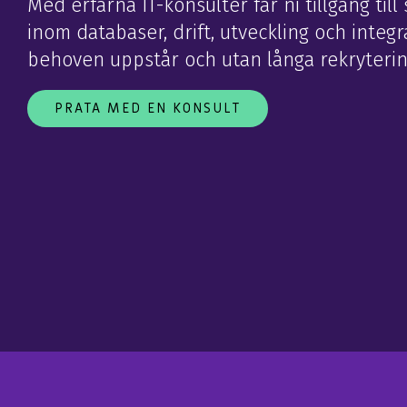
Med erfarna IT-konsulter får ni tillgång till
inom databaser, drift, utveckling och integr
behoven uppstår och utan långa rekryterin
PRATA MED EN KONSULT