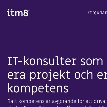
Gå
direkte
til
Erbjuda
indhold
IT-konsulter som 
era projekt och er
kompetens
Rätt kompetens är avgörande för att driva I