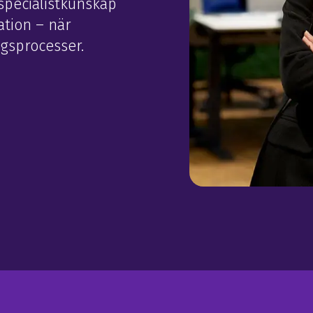
 specialistkunskap
ation – när
gsprocesser.