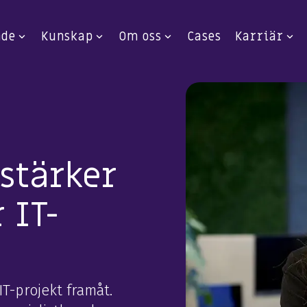
nde
Kunskap
Om oss
Cases
Karriär
stärker
 IT-
T-projekt framåt.