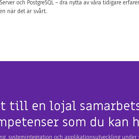
rver och PostgreSQL – dra nytta av våra tidigare erfare
ven när det är svårt.
t till en lojal samarbe
ompetenser som du kan 
ng, systemintegration och applikationsutveckling under 