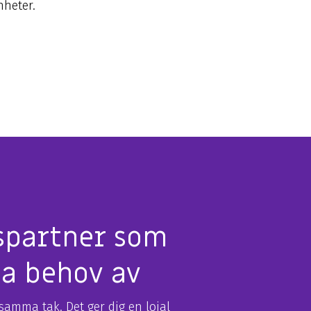
nheter.
tspartner som
ha behov av
samma tak. Det ger dig en lojal