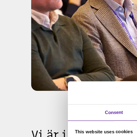
Consent
Vi är internatione
This website uses cookies