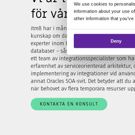
We use cookies to personalis
för vår kompetens
information about your use of
other information that you’ve
itm8 har i många år varit internationellt 
kunskap om databastekniker, och vi är någ
Deny
experter inom både Oracle, Microsoft SQL 
databaser – såsom MySQL och PostgreSQL. 
ett team av integrationsspecialister som ha
erfarenhet av serviceorienterad arkitektur, 
implementering av integrationer vid använ
annat Oracles SOA-svit. Det betyder att du 
när behovet av flera temporära resurser upp
KONTAKTA EN KONSULT