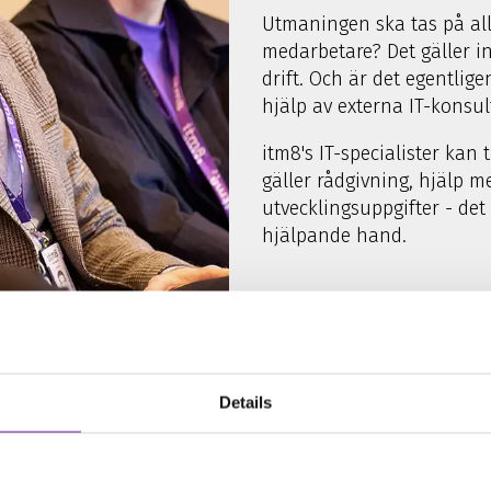
Utmaningen ska tas på allva
medarbetare? Det gäller in
drift. Och är det egentli
hjälp av externa IT-konsul
itm8's IT-specialister kan
gäller rådgivning, hjälp me
utvecklingsuppgifter - det 
hjälpande hand.
Details
llt erkända