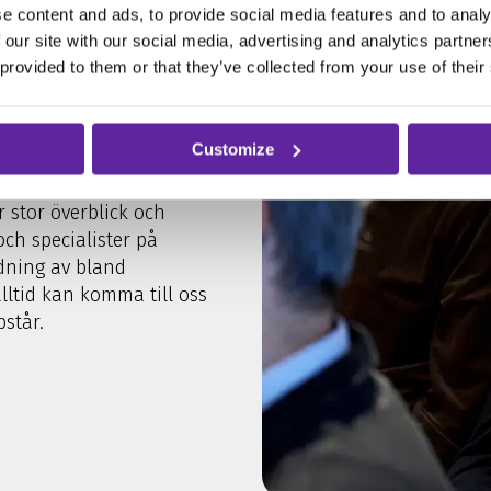
e content and ads, to provide social media features and to analy
 our site with our social media, advertising and analytics partn
 provided to them or that they’ve collected from your use of their
erkända för vår omfattande
ra av landets främsta
Customize
Server och OpenSource
Vi har dessutom byggt upp
r stor överblick och
och specialister på
dning av bland
alltid kan komma till oss
står.