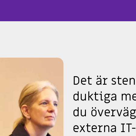
Det är ste
duktiga me
du övervägt
externa IT