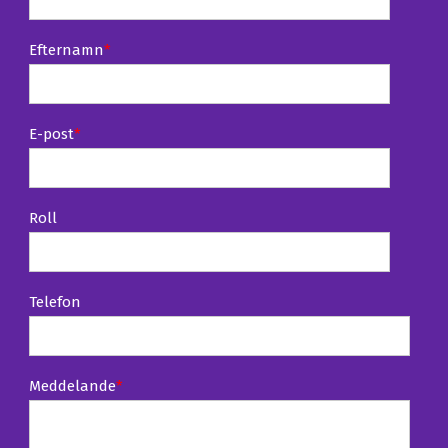
Efternamn
*
E-post
*
Roll
Telefon
Meddelande
*