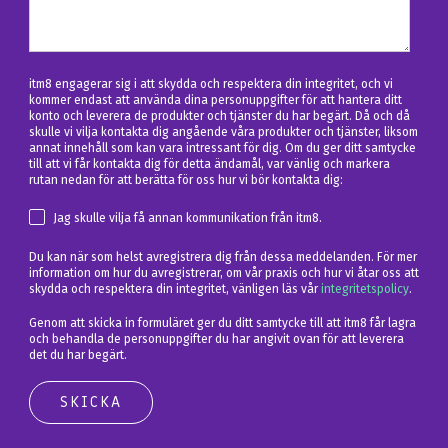
itm8 engagerar sig i att skydda och respektera din integritet, och vi
kommer endast att använda dina personuppgifter för att hantera ditt
konto och leverera de produkter och tjänster du har begärt. Då och då
skulle vi vilja kontakta dig angående våra produkter och tjänster, liksom
annat innehåll som kan vara intressant för dig. Om du ger ditt samtycke
till att vi får kontakta dig för detta ändamål, var vänlig och markera
rutan nedan för att berätta för oss hur vi bör kontakta dig:
Jag skulle vilja få annan kommunikation från itm8.
Du kan när som helst avregistrera dig från dessa meddelanden. För mer
information om hur du avregistrerar, om vår praxis och hur vi åtar oss att
skydda och respektera din integritet, vänligen läs vår
integritetspolicy
.
Genom att skicka in formuläret ger du ditt samtycke till att itm8 får lagra
och behandla de personuppgifter du har angivit ovan för att leverera
det du har begärt.