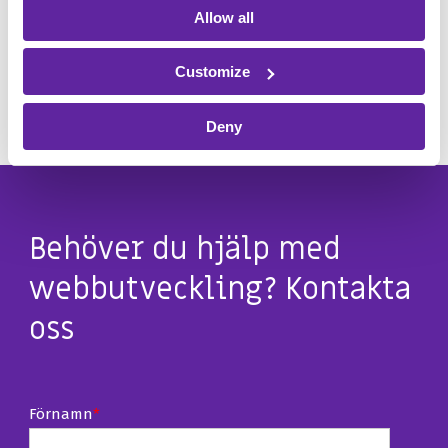
Allow all
Hur säkerställer man att webbutveckling
uppfyller krav på säkerhet och
Customize
tillgänglighet?
Deny
Behöver du hjälp med
webbutveckling? Kontakta
oss
Förnamn
*