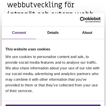
webbutveckling för
intranät och extern webb
Klicka på frågan för att få svaret.
Consent
Details
About
Vad innebär webbutveckling för företag?
This website uses cookies
We use cookies to personalise content and ads, to
Vad ska man tänka på vid webbutveckling
provide social media features and to analyse our traffic.
av intranät och webbplatser?
We also share information about your use of our site with
our social media, advertising and analytics partners who
may combine it with other information that you’ve
Vad är skillnaden mellan ett intranät och
provided to them or that they’ve collected from your use
en extern webbplats?
of their services.
Hur lång tid tar webbutveckling?