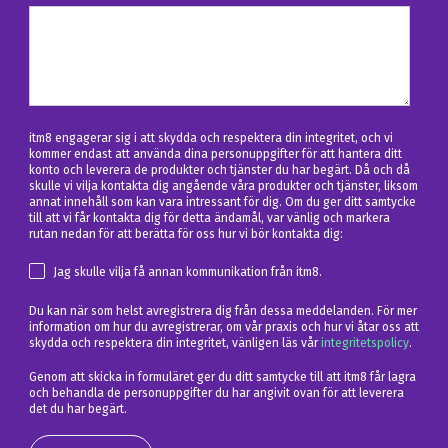
itm8 engagerar sig i att skydda och respektera din integritet, och vi
kommer endast att använda dina personuppgifter för att hantera ditt
konto och leverera de produkter och tjänster du har begärt. Då och då
skulle vi vilja kontakta dig angående våra produkter och tjänster, liksom
annat innehåll som kan vara intressant för dig. Om du ger ditt samtycke
till att vi får kontakta dig för detta ändamål, var vänlig och markera
rutan nedan för att berätta för oss hur vi bör kontakta dig:
Jag skulle vilja få annan kommunikation från itm8.
Du kan när som helst avregistrera dig från dessa meddelanden. För mer
information om hur du avregistrerar, om vår praxis och hur vi åtar oss att
skydda och respektera din integritet, vänligen läs vår
integritetspolicy
.
Genom att skicka in formuläret ger du ditt samtycke till att itm8 får lagra
och behandla de personuppgifter du har angivit ovan för att leverera
det du har begärt.