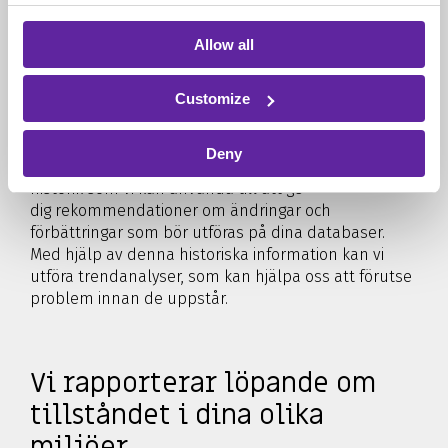
rekommendationer
Allow all
Regelbunden rapportering om din databasmiljö kan
Customize
vara avgörande för att upptäcka och förebygga
problem - innan de växer sig stora. itm8 kan samla in
stora mängder prestandainformation om dina
Deny
databaser och spara dem. Därmed har vi en god
historik som vi kan använda till att ge
dig rekommendationer om ändringar och
förbättringar som bör utföras på dina databaser.
Med hjälp av denna historiska information kan vi
utföra trendanalyser, som kan hjälpa oss att förutse
problem innan de uppstår.
Vi rapporterar löpande om
tillståndet i dina olika
miljöer