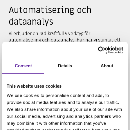
Automatisering och
dataanalys
Vi erbjuder en rad kraftfulla verktyg för
automatisering och dataanalys. Här har vi samlat ett
litet urval:
Consent
Details
About
This website uses cookies
Automatisering av
We use cookies to personalise content and ads, to
provide social media features and to analyse our traffic.
verksamheten
We also share information about your use of our site with
our social media, advertising and analytics partners who
Affärsautomation är nyckeln till effektivitet och
may combine it with other information that you’ve
optimering.