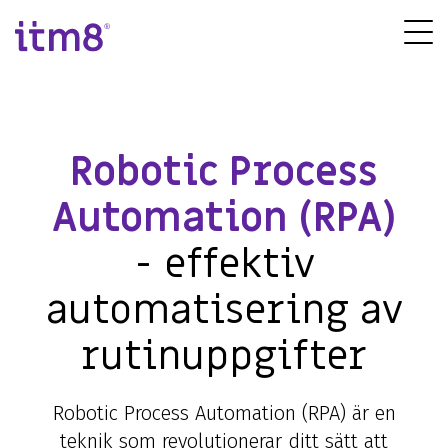
Gå
direkte
Tog
til
Me
indhold
Robotic Process
Automation (RPA)
- effektiv
automatisering av
rutinuppgifter
Robotic Process Automation (RPA) är en
teknik som revolutionerar ditt sätt att