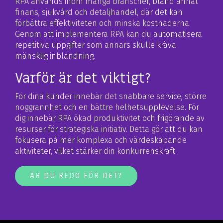
RPA används inom många branscher, bland annat
finans, sjukvård och detaljhandel, där det kan
förbättra effektiviteten och minska kostnaderna.
Genom att implementera RPA kan du automatisera
repetitiva uppgifter som annars skulle kräva
mänsklig inblandning.
Varför är det viktigt?
För dina kunder innebär det snabbare service, större
noggrannhet och en bättre helhetsupplevelse. För
dig innebär RPA ökad produktivitet och frigörande av
resurser för strategiska initiativ. Detta gör att du kan
fokusera på mer komplexa och värdeskapande
aktiviteter, vilket stärker din konkurrenskraft.
ÄR DU REDO FÖR DET?