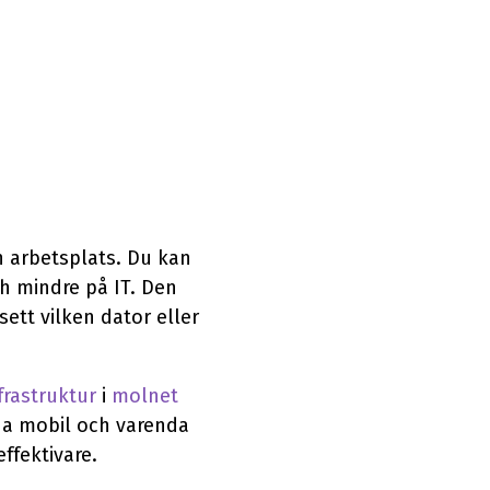
n arbetsplats. Du kan
ch mindre på IT. Den
ett vilken dator eller
frastruktur
i
molnet
nda mobil och varenda
ffektivare.