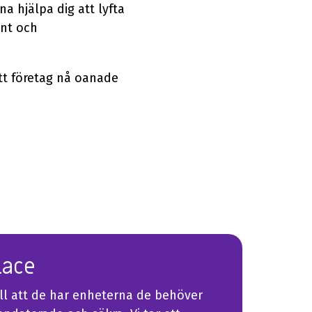
a hjälpa dig att lyfta
ant och
tt företag nå oanade
lace
ill att de har enheterna de behöver