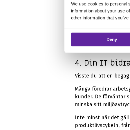
men ändå ack så vanlig
We use cookies to personalis
hur chefen och de nya
information about your use of
other information that you’ve
runt och känna sig dum
kontraproduktivt sätt 
onboarding=fördröjd pr
Deny
4. Din IT bidr
Visste du att en begag
Många föredrar arbetsgi
kunder. De förväntar s
minska sitt miljöavtryc
Inte minst när det gäl
produktlivscykeln, frå