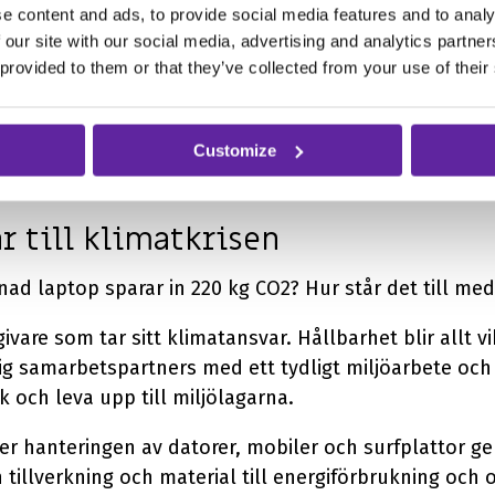
t. Det kan gå dagar, veckor, medan intrycket av ditt f
e content and ads, to provide social media features and to analy
 kollegorna än försöker hålla stämningen uppe. Den n
 our site with our social media, advertising and analytics partn
 provided to them or that they’ve collected from your use of their
, onyttig och med en växande känsla av att inte vara 
att konkurrera om nyckelkompetens. Och på tal om pr
oduktivitet.
Customize
ar till klimatkrisen
nad laptop sparar in 220 kg CO2? Hur står det till me
vare som tar sitt klimatansvar. Hållbarhet blir allt vi
ig samarbetspartners med ett tydligt miljöarbete oc
k och leva upp till miljölagarna.
ler hanteringen av datorer, mobiler och surfplattor 
n tillverkning och material till energiförbrukning o