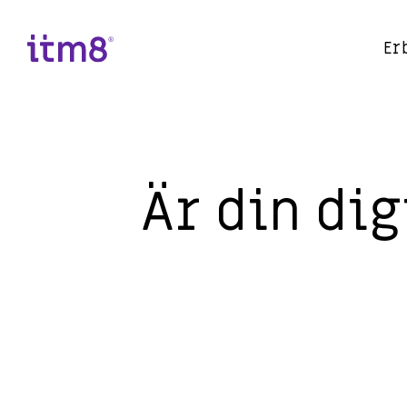
Gå
direkte
til
Er
indhold
Är din dig