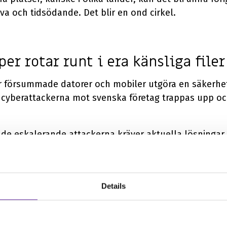
iva och tidsödande. Det blir en ond cirkel.
er rotar runt i era känsliga filer
ar försummade datorer och mobiler utgöra en säkerhets
när cyberattackerna mot svenska företag trappas upp oc
 de eskalerande attackerna kräver aktuella lösninga
 hantera nya digitala hot och incidenter.
Details
 väntar på sin laptop
betsplats utan att se röken av vare sig dator eller mob