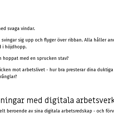
d svaga vindar.
 svingar sig upp och flyger över ribban. Alla håller an
d i höjdhopp.
n hoppat med en sprucken stav?
licken mot arbetslivet - hur bra presterar dina dukti
rånglar?
ningar med digitala arbetsver
lt beroende av sina digitala arbetsredskap - och förv