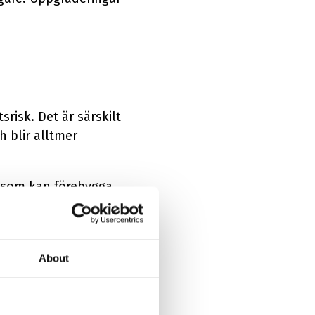
risk. Det är särskilt
h blir alltmer
r som kan förebygga,
About
il är ingen bra start -