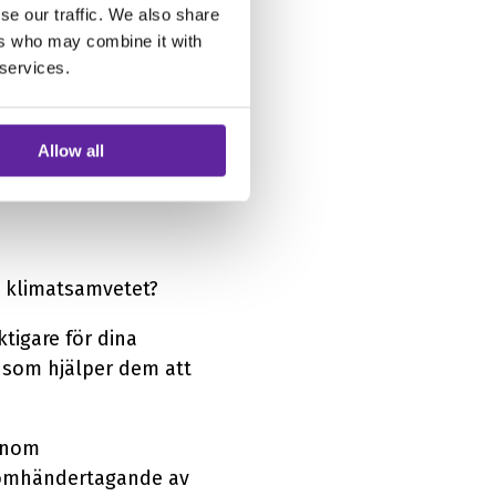
öretag sakta dalar,
se our traffic. We also share
ya rekryten får gå
ers who may combine it with
 services.
prioriterad. Ett
oduktivitet: fördröjd
Allow all
d klimatsamvetet?
ktigare för dina
h som hjälper dem att
genom
ch omhändertagande av