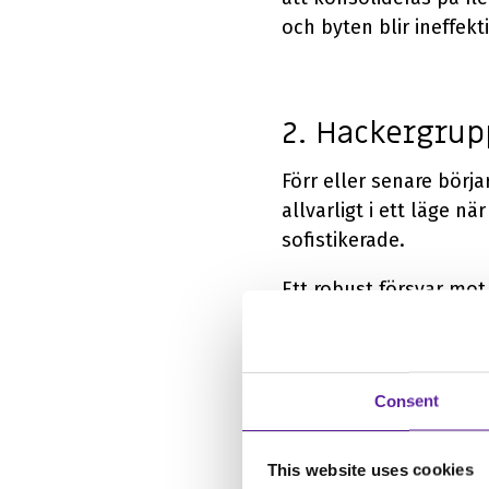
och byten blir ineffekt
2. Hackergrupp
Förr eller senare börj
allvarligt i ett läge 
sofistikerade.
Ett robust försvar mot
övervaka, upptäcka och
Consent
3.Nyanställda
This website uses cookies
Att börja på sin nya ar