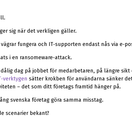
ll.
r sig när det verkligen gäller.
 vägrar fungera och IT-supporten endast nås via e-po
kats i en ransomeware-attack.
n dålig dag på jobbet för medarbetaren, på längre sikt 
T-verktygen
sätter krokben för användarna sänker det 
iteten – det som ditt företags framtid hänger på.
gång svenska företag göra samma misstag.
de scenarier bekant?