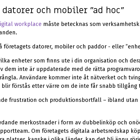
r datorer och mobiler ”ad hoc”
igital workplace
måste betecknas som verksamhetskri
handen.
å företagets datorer, mobiler och paddor - eller ”enh
 vilka enheter som finns ute i din organisation och der
av dem inte är uppdaterade med de rätta programvaror
rångla. Användare kommer inte åt nätverket och tving
blir förstås etter värre om de inte får snabb tillgång t
ande frustration och produktionsbortfall – ibland utan
ydande merkostnader i form av dubbelinköp och onöd
upportteam. Om företagets digitala arbetsredskap köp
ra platser, kanske i olika länder, kan det bli ännu rö