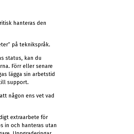
tisk hanteras den
eter” på teknikspråk.
as status, kan du
na. Förr eller senare
as lägga sin arbetstid
ill support.
 att någon ens vet vad
igt extraarbete för
s in och hanteras utan
rigare. Uppgraderingar