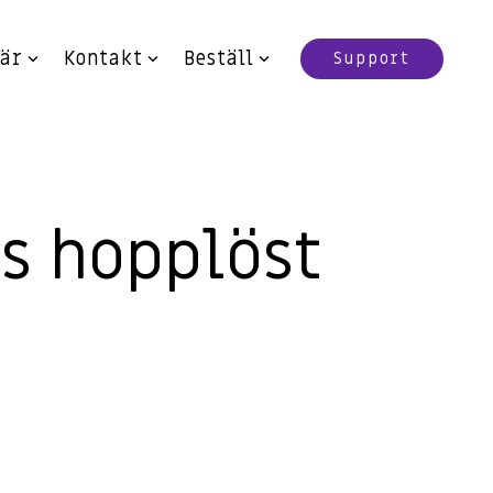
iär
Kontakt
Beställ
Support
ts hopplöst