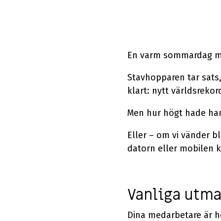
En varm sommardag me
Stavhopparen tar sats,
klart: nytt världsrekor
Men hur högt hade ha
Eller – om vi vänder b
datorn eller mobilen k
Vanliga utma
Dina medarbetare är he