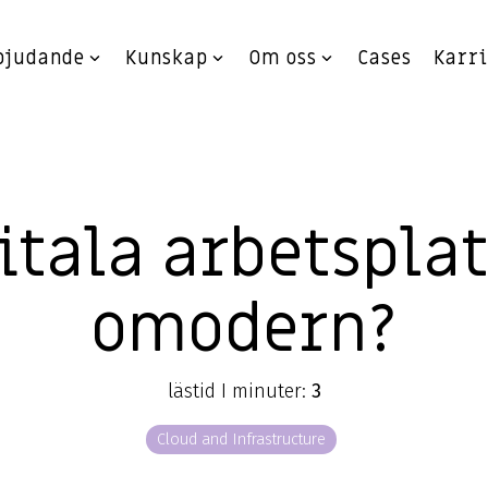
bjudande
Kunskap
Om oss
Cases
Karr
itala arbetspla
omodern?
lästid I minuter:
3
Cloud and Infrastructure