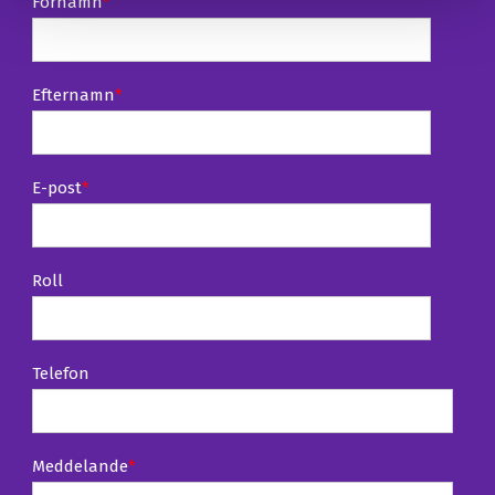
Förnamn
*
Efternamn
*
E-post
*
Roll
Telefon
Meddelande
*