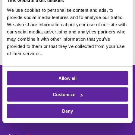
This website uses cookies
We use cookies to personalise content and ads, to
provide social media features and to analyse our traffic.
Hur mycket kostar det?
We also share information about your use of our site with
our social media, advertising and analytics partners who
Pris från: 57.700 SEK
may combine it with other information that you’ve
provided to them or that they’ve collected from your use
of their services.
Vill du veta mer om
Allow all
utvärderingen?
Customize
Fyll i formuläret så kontaktar vi dig.
Deny