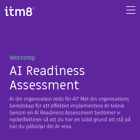
Gå
direkte
Tog
til
Me
indhold
Workshop
AI Readiness
Assessment
Är din organisation redo för AI? Mät din organisations
beredskap för att effektivt implementera AI-teknik.
Genom en AI Readiness Assessment bedömer vi
nyckelfaktorer så att du har en solid grund att stå på
när du påbörjar din AI-resa.