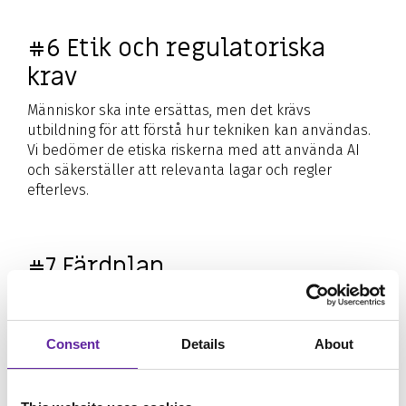
#6 Etik och regulatoriska
krav
Människor ska inte ersättas, men det krävs
utbildning för att förstå hur tekniken kan användas.
Vi bedömer de etiska riskerna med att använda AI
och säkerställer att relevanta lagar och regler
efterlevs.
#7 Färdplan
Bedömningen resulterar i en färdplan och en lista
med åtgärder som ska vidtas för att göra din
organisation redo för nästa generations generativa
Consent
Details
About
AI. Samt en regelbunden uppföljning för att
säkerställa att planen följs och att eventuella
utmaningar hanteras snabbt.