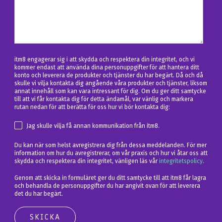
itm8 engagerar sig i att skydda och respektera din integritet, och vi
kommer endast att använda dina personuppgifter för att hantera ditt
konto och leverera de produkter och tjänster du har begärt. Då och då
skulle vi vilja kontakta dig angående våra produkter och tjänster, liksom
annat innehåll som kan vara intressant för dig. Om du ger ditt samtycke
till att vi får kontakta dig för detta ändamål, var vänlig och markera
rutan nedan för att berätta för oss hur vi bör kontakta dig:
Jag skulle vilja få annan kommunikation från itm8.
Du kan när som helst avregistrera dig från dessa meddelanden. För mer
information om hur du avregistrerar, om vår praxis och hur vi åtar oss att
skydda och respektera din integritet, vänligen läs vår
integritetspolicy
.
Genom att skicka in formuläret ger du ditt samtycke till att itm8 får lagra
och behandla de personuppgifter du har angivit ovan för att leverera
det du har begärt.