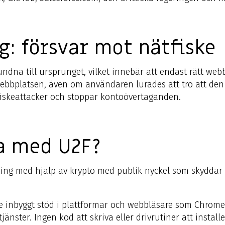
: försvar mot nätfiske
na till ursprunget, vilket innebär att endast rätt web
ebbplatsen, även om användaren lurades att tro att den 
fiskeattacker och stoppar kontoövertaganden.
na med U2F?
ring med hjälp av krypto med publik nyckel som skyddar
re inbyggt stöd i plattformar och webbläsare som Chrome,
änster. Ingen kod att skriva eller drivrutiner att installe