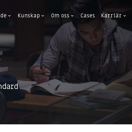
nde
Kunskap
Om oss
Cases
Karriär
ndard