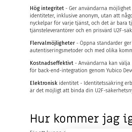
Hög integritet
- Ger användarna möjlighet at
identiteter, inklusive anonym, utan att någ
nyckelpar för varje tjänst, och det är bara
tjänsteleverantörer och en prisvärd U2F-sä
Flervalmöjligheter
- Öppna standarder ger f
autentiseringsmetoder och med olika kom
Kostnadseffektivt
- Användarna kan välja b
för back-end-integration genom Yubico De
Elektronisk
identitet - Identitetssäkring e
är det möjligt att binda din U2F-säkerhetsny
Hur kommer jag i