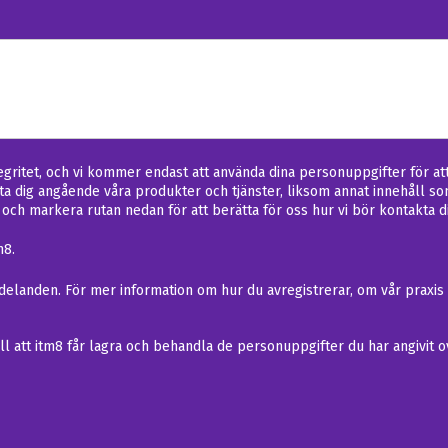
tegritet, och vi kommer endast att använda dina personuppgifter för a
akta dig angående våra produkter och tjänster, liksom annat innehåll s
ig och markera rutan nedan för att berätta för oss hur vi bör kontakta d
m8.
elanden. För mer information om hur du avregistrerar, om vår praxis 
ll att itm8 får lagra och behandla de personuppgifter du har angivit o