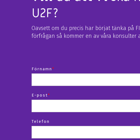
U2F?
Oavsett om du precis har börjat tänka på FID
förfrågan så kommer en av våra konsulter a
Förnamn
*
E-post
*
Telefon