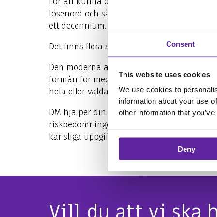
För att
kunna dra nytta av möjligheterna är 
lösenord och säkra inloggningar. På
itm8
ä
ett decennium.
Consent
Det finns flera sätt att uppnå högre IT-säke
Den moderna arbetsplatsen är ett begrepp s
This website uses cookies
förmån för medarbetarna och resultatet. D
We use cookies to personalis
hela eller valda delar av din IT-lösning och
information about your use of
DM hjälper din organisation att få koll på
other information that you’ve
riskbedömningen. Vårt säkerhetsavtal kan sä
känsliga uppgifter inte hamnar i fel händer
Deny
Vill du att vi sk