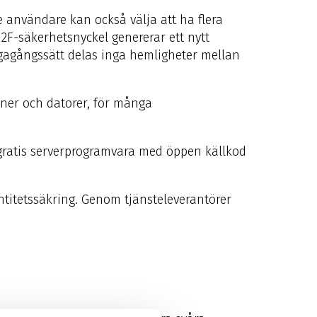
e användare kan också välja att ha flera
U2F-säkerhetsnyckel genererar ett nytt
vägagångssätt delas inga hemligheter mellan
foner och datorer, för många
gratis serverprogramvara med öppen källkod
ntitetssäkring. Genom tjänsteleverantörer