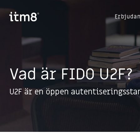
Gå
direkte
til
Erbjuda
indhold
Vad är FIDO U2F?
U2F är en öppen autentiseringssta