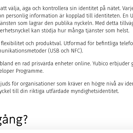
t välja, äga och kontrollera sin identitet på nätet. Varj
on personlig information är kopplad till identiteten. En 
 tjänsten som lagrar den publika nyckeln. Med detta till
kerhetsnyckel kan stödja hur många tjänster som helst.
lexibilitet och produktval. Utformad för befintliga tele
munikationsmetoder (USB och NFC).
land en rad prisvärda enheter online. Yubico erbjuder 
veloper Programme.
rbjuds för organisationer som kräver en högre nivå av ide
ckel till din riktiga utfärdade myndighetsidentitet.
gång?