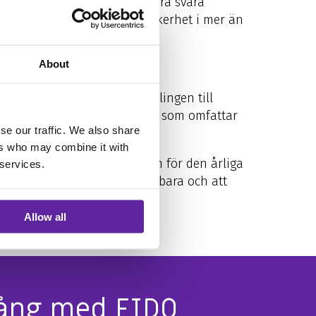
God IT-säkerhet är mer än bara svåra
isationer att uppnå högre säkerhet i mer än
About
eg med den tekniska utvecklingen till
t molnbaserat tjänstekoncept som omfattar
se our traffic. We also share
m.
ers who may combine it with
mt att uppfylla minimikraven för den årliga
 services.
ch system som är särskilt sårbara och att
Allow all
gång med FIDO