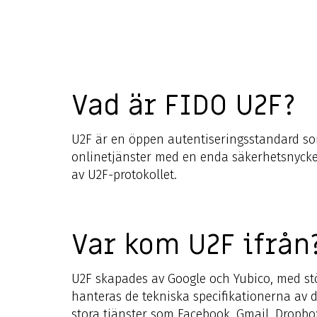
Vad är FIDO U2F?
U2F är en öppen autentiseringsstandard som g
onlinetjänster med en enda säkerhetsnyckel
av U2F-protokollet.
Var kom U2F ifrån
U2F skapades av Google och Yubico, med stö
hanteras de tekniska specifikationerna av 
stora tjänster som Facebook, Gmail, Dropbox