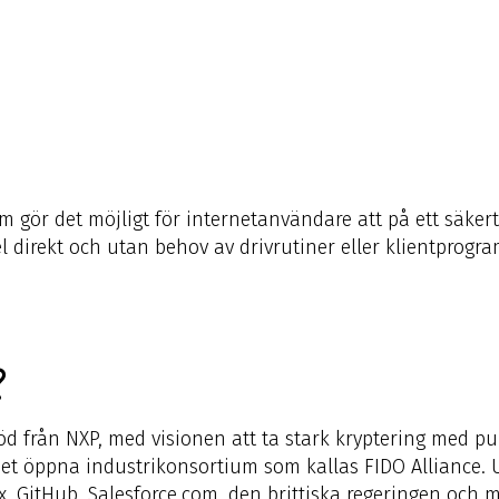
ör det möjligt för internetanvändare att på ett säkert sät
 direkt och utan behov av drivrutiner eller klientprogr
?
d från NXP, med visionen att ta stark kryptering med pu
det öppna industrikonsortium som kallas FIDO Alliance.
, GitHub, Salesforce.com, den brittiska regeringen och m