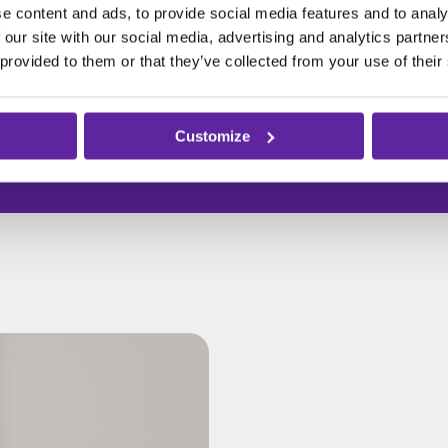
Genom att simulera en säkerhetsincident kan ni
e content and ads, to provide social media features and to analy
upptäcka och åtgärda brister innan de utnyttjas av
 our site with our social media, advertising and analytics partn
en angripare.
 provided to them or that they’ve collected from your use of their
Customize