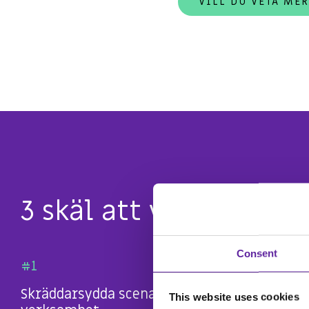
VILL DU VETA MER
3 skäl att välja Inci
Consent
#1
Skräddarsydda scenarion för er
This website uses cookies