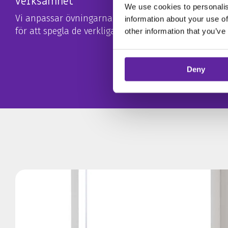
verksamhet
We use cookies to personalis
Vi anpassar övningarna utifrån era specifika behov
information about your use of
för att spegla de verkliga hot ni kan möta.
other information that you’ve
Deny