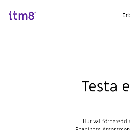
Gå
direkte
til
Er
indhold
Testa 
Hur väl förberedd 
Readiness Assessment 