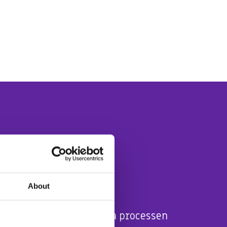
t
About
#3
Expertstöd genom hela processen