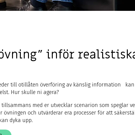
övning” inför realistisk
eder till otillåten överföring av känslig information ka
lst. Hur skulle ni agera?
vi tillsammans med er utvecklar scenarion som speglar ve
 övningen och utvärderar era processer för att säkerstäl
kan dyka upp.