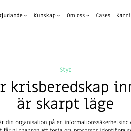
bjudande
Kunskap
Om oss
Cases
Karr
Styr
er krisberedskap in
är skarpt läge
är din organisation på en informationssäkerhetsinc
får ni chansen att testa era processer, identifiera s