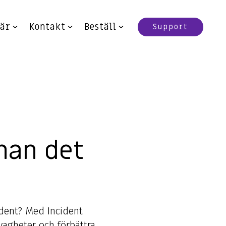
iär
Kontakt
Beställ
Support
nan det
ident? Med Incident
vagheter och förbättra