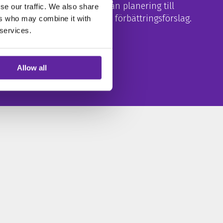
Våra konsulter guidar er från planering till
se our traffic. We also share
genomgång av resultat och förbättringsförslag.
ers who may combine it with
 services.
Allow all