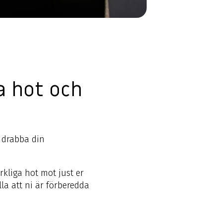
a hot och
n drabba din
rkliga hot mot just er
la att ni är förberedda