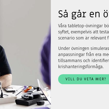
Så går en ö
Våra tabletop-övningar bö
syftet, exempelvis att test
scenario som är relevant 
Under övningen simuleras
anpassningar från era meda
tillsammans och identifie
krishanteringsförmåga.
VILL DU VETA MER?