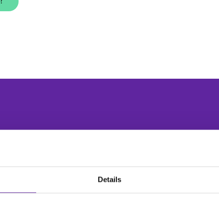
?
dent Readiness Assessmen
Details
#2
Stärk krisberedskapen