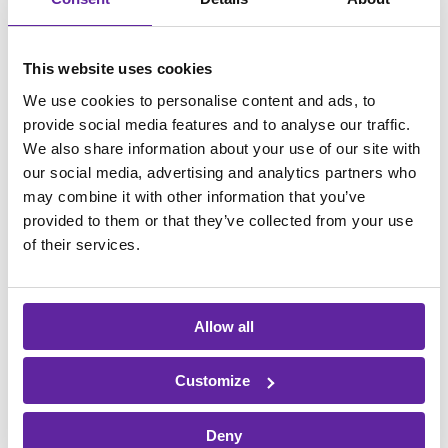
affärsvärde
Om fler förstod hur kraftfullt det är att få
This website uses cookies
ihop data från olika källor och göra dem
We use cookies to personalise content and ads, to
lättillgängliga skulle betydligt fler redan
provide social media features and to analyse our traffic.
ha gjort det.
We also share information about your use of our site with
our social media, advertising and analytics partners who
När du har koll på siffrorna har du goda
may combine it with other information that you’ve
förutsättningar att fatta bra strategiska
provided to them or that they’ve collected from your use
of their services.
beslut om allt från potentiella
investeringar, expansionsplaner och
kostnadsreduceringar. Genom att
Allow all
kombinera data från olika källor kan du
bryta ned mål och nyckeltal till en
Customize
konkret nivå. Då kan verksamheten också
arbeta med målstyrning och uppföljning
Deny
på ett effektivt sätt.