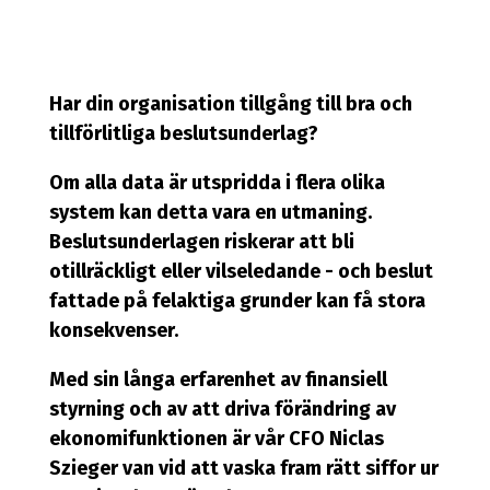
Informationsskydd
Processutveckling
Oracle licenser
Employee Experience
Förändringsledning
IT-konsulter
Hybridmöten
Har din organisation tillgång till bra och
IT Governance
Cloud hosting
tillförlitliga beslutsunderlag?
Enhetshantering
IT förstudie
Applikationsdrift och -support
Dokumenthantering
Om alla data är utspridda i flera olika
Dataskydd och GDPR
Oracle events
system kan detta vara en utmaning.
AI
GRC
Beslutsunderlagen riskerar att bli
otillräckligt eller vilseledande - och beslut
fattade på felaktiga grunder kan få stora
konsekvenser.
Med sin långa erfarenhet av finansiell
styrning och av att driva förändring av
ekonomifunktionen är vår CFO Niclas
Szieger van vid att vaska fram rätt siffor ur