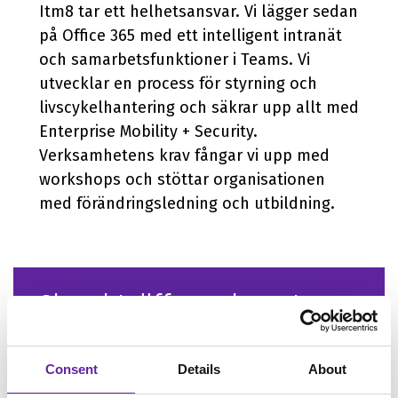
Itm8 tar ett helhetsansvar. Vi lägger sedan
på Office 365 med ett intelligent intranät
och samarbetsfunktioner i Teams. Vi
utvecklar en process för styrning och
livscykelhantering och säkrar upp allt med
Enterprise Mobility + Security.
Verksamhetens krav fångar vi upp med
workshops och stöttar organisationen
med förändringsledning och utbildning.
Ska vi träffas och prata
om vad vi konkret kan
göra för dig?
Consent
Details
About