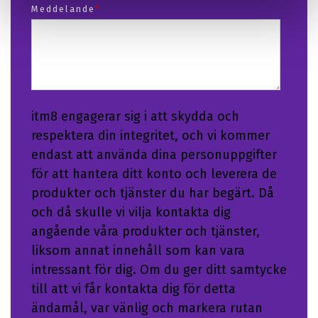
Meddelande
*
itm8 engagerar sig i att skydda och
respektera din integritet, och vi kommer
endast att använda dina personuppgifter
för att hantera ditt konto och leverera de
produkter och tjänster du har begärt. Då
och då skulle vi vilja kontakta dig
angående våra produkter och tjänster,
liksom annat innehåll som kan vara
intressant för dig. Om du ger ditt samtycke
till att vi får kontakta dig för detta
ändamål, var vänlig och markera rutan