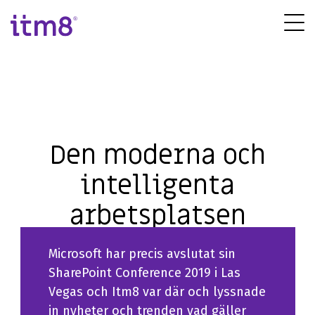
Gå
direkte
Tog
til
Me
indhold
Den moderna och
intelligenta
arbetsplatsen
lästid I minuter:
1
Microsoft har precis avslutat sin
SharePoint Conference 2019 i Las
Vegas och Itm8 var där och lyssnade
in nyheter och trenden vad gäller