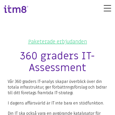
Gå
direkte
Tog
til
Me
indhold
IT-infrastruktur
Systemutveckling
Cybersäker
Publika molnet
Automatisering
Identity Access Management
Paketerade erbjudanden
Molnmigrering och förändring
Datalager
Moln- och nätverkssäkerhet
360 graders IT-
Nätverk och kommunikation
Webbutveckling
Övervakning av IT-säkerhet
Assessment
IT-licenser
Utvecklingsteam
OT-säkerhet
Digital workplace
Business Intelligence
Vår 360 graders IT-analys skapar överblick över din
Managed tjänster
totala infrastruktur, ger förbättringsförslag och bidrar
till ditt företags framtida IT-strategi.
Applikationstjänster
IT-rådgivning
I dagens affärsvärld är IT inte bara en stödfunktion.
Databaseadministration
Digital arbe
IT-projektledning
Databasdrift
Din IT ska också vara en avgörande katalysator för