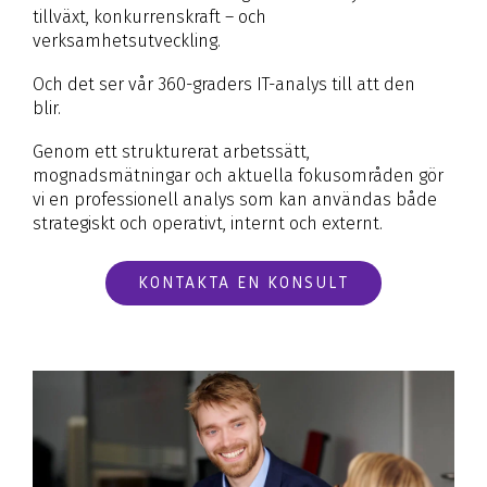
tillväxt, konkurrenskraft – och
Informationsskydd
Processutveckling
Oracle licenser
verksamhetsutveckling.
Employee Experience
Förändringsledning
IT-konsulter
Och det ser vår 360-graders IT-analys till att den
Hybridmöten
IT Governance
Cloud hosting
blir.
Enhetshantering
IT förstudie
Applikationsdrift och -support
Genom ett strukturerat arbetssätt,
Dokumenthantering
mognadsmätningar och aktuella fokusområden gör
Dataskydd och GDPR
Oracle events
vi en professionell analys som kan användas både
AI
GRC
strategiskt och operativt, internt och externt.
KONTAKTA EN KONSULT