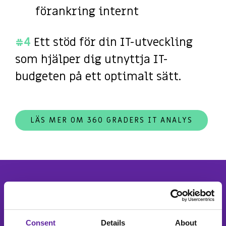
förankring internt
#4
Ett stöd för din IT-utveckling
som hjälper dig utnyttja IT-
budgeten på ett optimalt sätt.
LÄS MER OM 360 GRADERS IT ANALYS
Finns att tillgå för fast pris
utifrån ert specifika behov –
Consent
Details
About