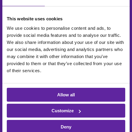
kontakta oss för mer
information
This website uses cookies
We use cookies to personalise content and ads, to
provide social media features and to analyse our traffic.
Förnamn
*
We also share information about your use of our site with
our social media, advertising and analytics partners who
may combine it with other information that you’ve
Efternamn
*
provided to them or that they’ve collected from your use
of their services.
E-post
*
Allow all
Customize
Roll
Deny